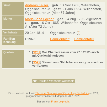
Vater
Andreas Kaiser
,
geb.
13 Nov 1786, Willenhofen,
Oggelsbeuren
,
gest.
21 Jun 1854, Willenhofen,
Oggelsbeuren
(Alter 67 Jahre)
Mutter
Maria Anna Locher
,
geb.
24 Aug 1793, Aigendorf
,
gest.
16 Okt 1865, Willenhofen, Oggelsbeuren
(Alter 72 Jahre)
Verheiratet
20 Jan 1814
Oggelsbeuren
[
2
]
Familien-
F1967
Familienblatt
|
Familientafel
Kennung
Quellen
[
S231
] Mail Charlie Keasler vom 27.5.2012 - noch
mit Quellen hinterlegen.
[
S525
] Stammbaum Stähle bei ancestry.de - noch zu
verifizieren.
Zur Desktop-Webseite wechseln
Diese Website läuft mit
The Next Generation of Genealogy Sitebuilding
v. 12.3,
programmiert von Darrin Lythgoe © 2001-2026.
Betreut von
Frank Leiprecht
.