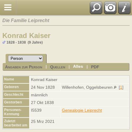
Die Familie Leiprecht
Konrad Kaiser
1828 - 1838 (9 Jahre)
Alles
Angaben zur Person
Quellen
PDF
|
|
|
Name
Konrad
Kaiser
Geboren
24 Nov 1828
Willenhofen, Oggelsbeuren
[
1
]
Geschlecht
männlich
Gestorben
27 Okt 1838
Personen-
I5539
Genealogie Leiprecht
Kennung
Zuletzt
25 Mrz 2021
bearbeitet am