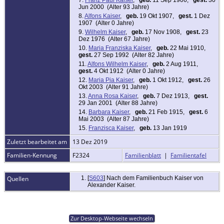
Jun 2000 (Alter 93 Jahre)
8.
Alfons Kaiser
,
geb.
19 Okt 1907,
gest.
1 Dez
1907 (Alter 0 Jahre)
9.
Wilhelm Kaiser
,
geb.
17 Nov 1908,
gest.
23
Dez 1976 (Alter 67 Jahre)
10.
Maria Franziska Kaiser
,
geb.
22 Mai 1910,
gest.
27 Sep 1992 (Alter 82 Jahre)
11.
Alfons Wilhelm Kaiser
,
geb.
2 Aug 1911,
gest.
4 Okt 1912 (Alter 0 Jahre)
12.
Maria Pia Kaiser
,
geb.
1 Okt 1912,
gest.
26
Okt 2003 (Alter 91 Jahre)
13.
Anna Rosa Kaiser
,
geb.
7 Dez 1913,
gest.
29 Jan 2001 (Alter 88 Jahre)
14.
Barbara Kaiser
,
geb.
21 Feb 1915,
gest.
6
Mai 2003 (Alter 87 Jahre)
15.
Franzisca Kaiser
,
geb.
13 Jan 1919
Zuletzt bearbeitet am
13 Dez 2019
Familien-Kennung
F2324
Familienblatt
|
Familientafel
Quellen
[
S603
] Nach dem Familienbuch Kaiser von
Alexander Kaiser.
Zur Desktop-Webseite wechseln