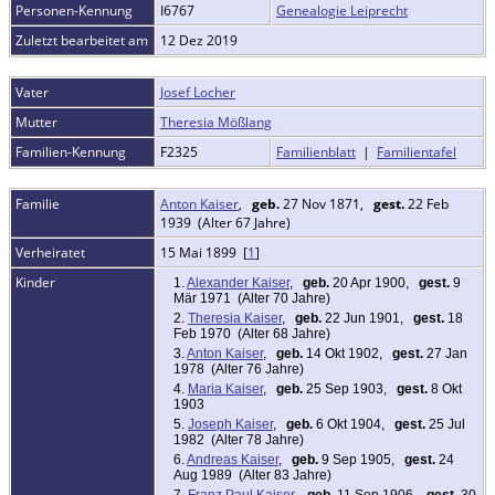
Personen-Kennung
I6767
Genealogie Leiprecht
Zuletzt bearbeitet am
12 Dez 2019
Vater
Josef Locher
Mutter
Theresia Mößlang
Familien-Kennung
F2325
Familienblatt
|
Familientafel
Familie
Anton Kaiser
,
geb.
27 Nov 1871,
gest.
22 Feb
1939 (Alter 67 Jahre)
Verheiratet
15 Mai 1899 [
1
]
Kinder
1.
Alexander Kaiser
,
geb.
20 Apr 1900,
gest.
9
Mär 1971 (Alter 70 Jahre)
2.
Theresia Kaiser
,
geb.
22 Jun 1901,
gest.
18
Feb 1970 (Alter 68 Jahre)
3.
Anton Kaiser
,
geb.
14 Okt 1902,
gest.
27 Jan
1978 (Alter 76 Jahre)
4.
Maria Kaiser
,
geb.
25 Sep 1903,
gest.
8 Okt
1903
5.
Joseph Kaiser
,
geb.
6 Okt 1904,
gest.
25 Jul
1982 (Alter 78 Jahre)
6.
Andreas Kaiser
,
geb.
9 Sep 1905,
gest.
24
Aug 1989 (Alter 83 Jahre)
7.
Franz Paul Kaiser
,
geb.
11 Sep 1906,
gest.
30