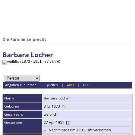
Die Familie Leiprecht
Barbara Locher
1873 - 1951 (77 Jahre)
Angaben zur Person
|
Quellen
|
Alles
|
PDF
Name
Barbara
Locher
Geboren
8 Jul 1873 [
1
]
Geschlecht
weiblich
Gestorben
27 Apr 1951 [
1
]
Nachmittags um 13:15 Uhr verstorben