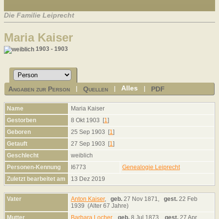
Die Familie Leiprecht
Maria Kaiser
1903 - 1903
Alles
Angaben zur Person
Quellen
PDF
|
|
|
Name
Maria
Kaiser
Gestorben
8 Okt 1903 [
1
]
Geboren
25 Sep 1903 [
1
]
Getauft
27 Sep 1903 [
1
]
Geschlecht
weiblich
Personen-Kennung
I6773
Genealogie Leiprecht
Zuletzt bearbeitet am
13 Dez 2019
Vater
Anton Kaiser
,
geb.
27 Nov 1871,
gest.
22 Feb
1939 (Alter 67 Jahre)
Mutter
Barbara Locher
,
geb.
8 Jul 1873,
gest.
27 Apr