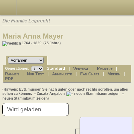
Die Familie Leiprecht
Maria Anna Mayer
1764 - 1839 (75 Jahre)
Standard
Vertikal
Kompakt
Generationen:
|
|
|
Rahmen
Nur Text
Ahnenliste
Fan Chart
Medien
|
|
|
|
|
PDF
(Hinweis: Evtl. müssen Sie nach unten oder nach rechts scrollen, um alles
sehen zu können.
= Zusatz-Angaben
=
neuen Stammbaum zeigen)
Wird geladen...