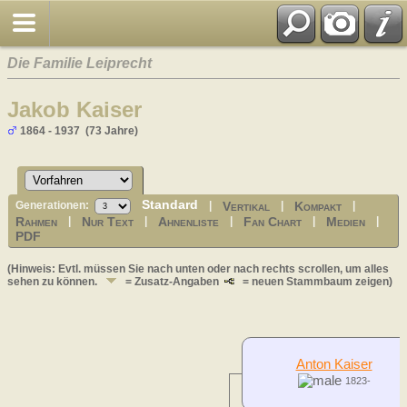
Die Familie Leiprecht
Jakob Kaiser
1864 - 1937 (73 Jahre)
Standard
Vertikal
Kompakt
Generationen:
|
|
|
Rahmen
Nur Text
Ahnenliste
Fan Chart
Medien
|
|
|
|
|
PDF
(Hinweis: Evtl. müssen Sie nach unten oder nach rechts scrollen, um alles
sehen zu können.
= Zusatz-Angaben
= neuen Stammbaum zeigen)
Anton Kaiser
1823-