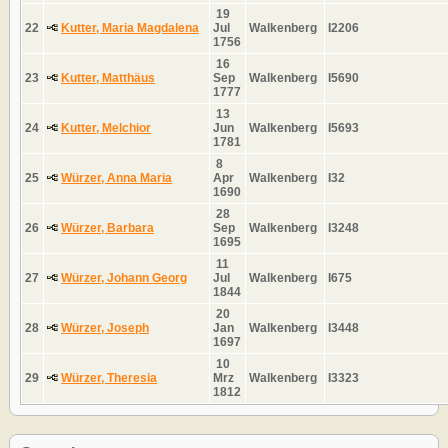
19
22
Kutter, Maria Magdalena
Jul
Walkenberg
I2206
1756
16
23
Kutter, Matthäus
Sep
Walkenberg
I5690
1777
13
24
Kutter, Melchior
Jun
Walkenberg
I5693
1781
8
25
Würzer, Anna Maria
Apr
Walkenberg
I32
1690
28
26
Würzer, Barbara
Sep
Walkenberg
I3248
1695
11
27
Würzer, Johann Georg
Jul
Walkenberg
I675
1844
20
28
Würzer, Joseph
Jan
Walkenberg
I3448
1697
10
29
Würzer, Theresia
Mrz
Walkenberg
I3323
1812