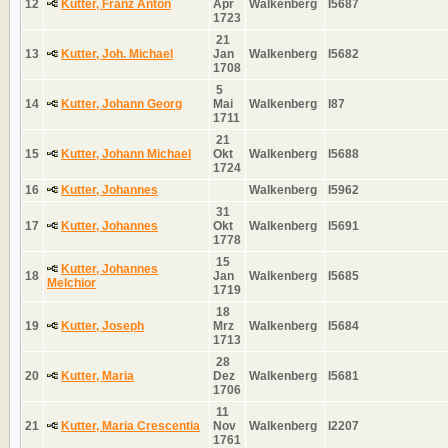
12
Kutter, Franz Anton
Apr
Walkenberg
I5687
1723
21
13
Kutter, Joh. Michael
Jan
Walkenberg
I5682
1708
5
14
Kutter, Johann Georg
Mai
Walkenberg
I87
1711
21
15
Kutter, Johann Michael
Okt
Walkenberg
I5688
1724
16
Kutter, Johannes
Walkenberg
I5962
31
17
Kutter, Johannes
Okt
Walkenberg
I5691
1778
15
Kutter, Johannes
18
Jan
Walkenberg
I5685
Melchior
1719
18
19
Kutter, Joseph
Mrz
Walkenberg
I5684
1713
28
20
Kutter, Maria
Dez
Walkenberg
I5681
1706
11
21
Kutter, Maria Crescentia
Nov
Walkenberg
I2207
1761