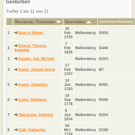
Gestorben
Treffer 1 bis 11 von 11
Nachname, Taufnamen
Gestorben
Personen-Kennung
25
1
Beisch, Martin
Feb
Walkenberg
I3456
1755
7
Beisch, Theresa
2
Feb
Walkenberg
I3446
Apolonia
1836
3
Kautter, Joh. Michael
Walkenberg
I2203
17
4
Kutter, Johann Georg
Feb
Walkenberg
I87
1767
14
5
Kutter, Johannes
Jan
Walkenberg
I5691
1783
16
6
Kutter, Matthäus
Sep
Walkenberg
I5690
1778
6
7
Oberacher, Johanna
Jan
Walkenberg
I2204
1834
28
8
Quitt, Katharina
Mrz
Walkenberg
I2186
1724