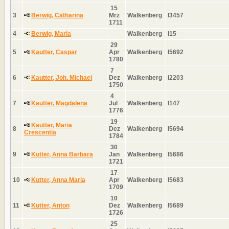
15
3
Berwig, Catharina
Mrz
Walkenberg
I3457
1711
4
Berwig, Maria
Walkenberg
I15
29
5
Kautter, Caspar
Apr
Walkenberg
I5692
1780
7
6
Kautter, Joh. Michael
Dez
Walkenberg
I2203
1750
4
7
Kautter, Magdalena
Jul
Walkenberg
I147
1776
19
Kautter, Maria
8
Dez
Walkenberg
I5694
Crescentia
1784
30
9
Kutter, Anna Barbara
Jan
Walkenberg
I5686
1721
17
10
Kutter, Anna Maria
Apr
Walkenberg
I5683
1709
10
11
Kutter, Anton
Dez
Walkenberg
I5689
1726
25