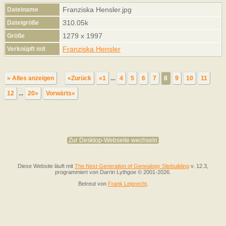
Franziska Hensler.jpg
Dateiname
310.05k
Dateigröße
1279 x 1997
Größe
Franziska Hensler
Verknüpft mit
» Alles anzeigen
«Zurück
«1
...
4
5
6
7
8
9
10
11
12
...
20»
Vorwärts»
Zur Desktop-Webseite wechseln
Diese Website läuft mit
The Next Generation of Genealogy Sitebuilding
v. 12.3,
programmiert von Darrin Lythgoe © 2001-2026.
Betreut von
Frank Leiprecht
.