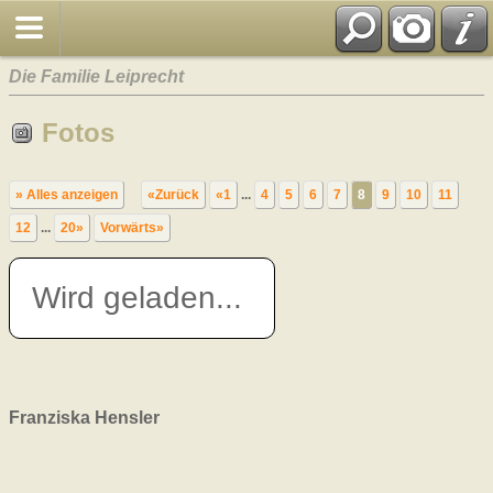
Die Familie Leiprecht
Fotos
» Alles anzeigen
«Zurück
«1
...
4
5
6
7
8
9
10
11
12
...
20»
Vorwärts»
Wird geladen...
Franziska Hensler