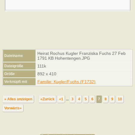
Heirat Rochus Kugler Franziska Fuchs 27 Feb
Dateiname
1791 KB Hohentengen.JPG
111k
Dateigröße
892 x 410
Größe
Familie: Kugler/Fuchs (F1732)
Verknüpft mit
» Alles anzeigen
«Zurück
«1
...
3
4
5
6
7
8
9
10
Vorwärts»