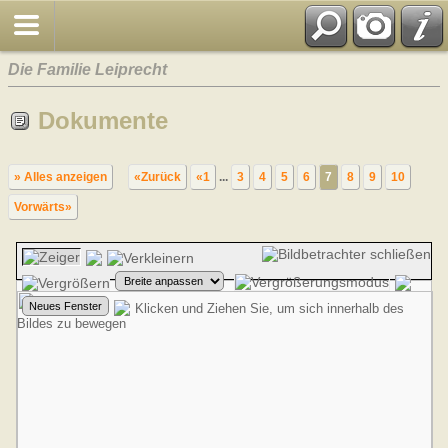
Die Familie Leiprecht
Dokumente
» Alles anzeigen
«Zurück
«1
...
3
4
5
6
7
8
9
10
Vorwärts»