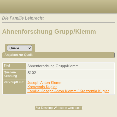
Die Familie Leiprecht
Ahnenforschung Grupp/Klemm
Angaben zur Quelle
Titel
Ahnenforschung Grupp/Klemm
Quellen-
S102
Kennung
Verknüpft mit
Joseph Anton Klemm
Kreszentia Kugler
Familie: Joseph Anton Klemm / Kreszentia Kugler
Zur Desktop-Webseite wechseln