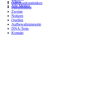
Alben
Datenbankstatistiken
Alle Medien
Stammbäume
Zweige
Notizen
Quellen
Aufbewahrungsorte
DNA-Tests
Kontakt