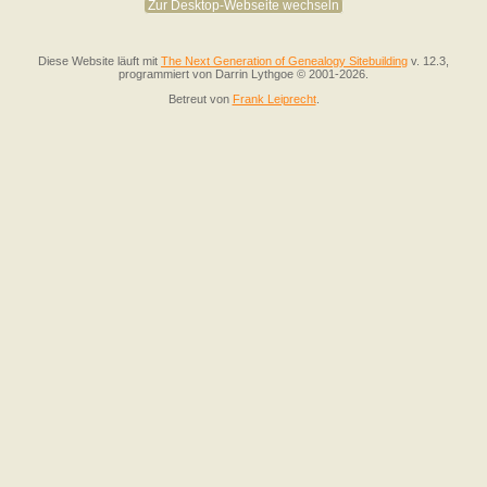
Zur Desktop-Webseite wechseln
Diese Website läuft mit
The Next Generation of Genealogy Sitebuilding
v. 12.3,
programmiert von Darrin Lythgoe © 2001-2026.
Betreut von
Frank Leiprecht
.