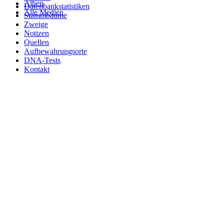
Alben
Datenbankstatistiken
Alle Medien
Stammbäume
Zweige
Notizen
Quellen
Aufbewahrungsorte
DNA-Tests
Kontakt