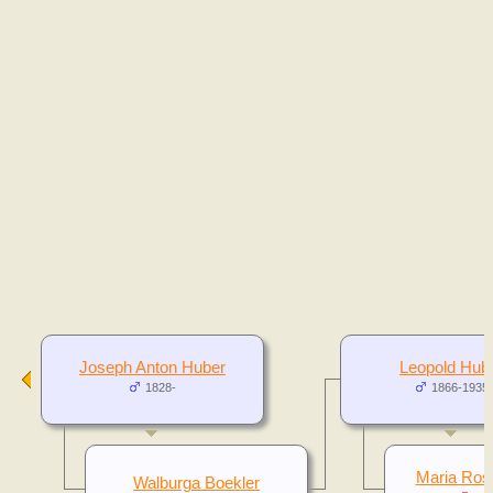
Joseph Anton Huber
Leopold Hub
1828-
1866-1935
Maria Rosi
Walburga Boekler