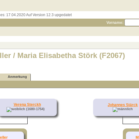
les:
17.04.2020 Auf Version 12.3 upgedatet
Vorname:
ler / Maria Elisabetha Störk (F2067)
Anmerkung
Verena Sterckh
Johannes Stärck
(1680-1754)
ller
M