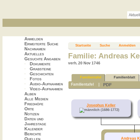
Aktuel
Anmelden
Erweiterte Suche
Startseite
Suche
Anmelden
Nachnamen
Aktuelles
Familie: Andreas Kel
Gesuchte Angaben
verh. 20 Nov 1746
Dokumente
Grabsteine
Geschichten
Familientafel
Familienblatt
Fotos
Audio-Aufnahmen
PDF
Familientafel
|
Video-Aufnahmen
Alben
Alle Medien
Friedhöfe
Josephus Keller
Orte
(1686-1772)
Notizen
Daten und
Jahrestage
Kalender
Berichte
Andreas Ke
Quellen