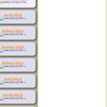
(1719-1772)
Jacob Stärck
(1720- )
Matheus Stärck
(1722- )
Johannes Stärck
(1723- )
Matheus Stärck
(1727- )
Anton Stärck
(1728- )
Joseph Stärck
(1731- )