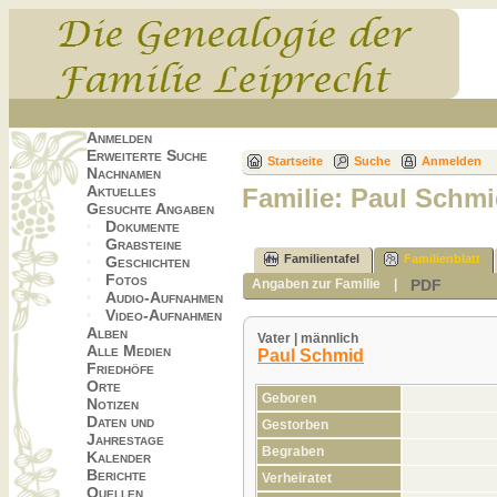
Anmelden
Erweiterte Suche
Startseite
Suche
Anmelden
Nachnamen
Aktuelles
Familie: Paul Schmi
Gesuchte Angaben
Dokumente
Grabsteine
Familientafel
Familienblatt
Geschichten
Fotos
PDF
Angaben zur Familie
|
Audio-Aufnahmen
Video-Aufnahmen
Alben
Vater | männlich
Alle Medien
Paul Schmid
Friedhöfe
Orte
Geboren
Notizen
Daten und
Gestorben
Jahrestage
Begraben
Kalender
Berichte
Verheiratet
Quellen