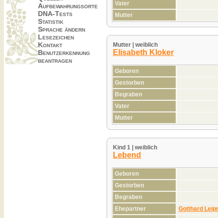
Vater
Aufbewahrungsorte
DNA-Tests
Mutter
Statistik
Sprache ändern
Lesezeichen
Kontakt
Mutter | weiblich
Elisabeth Kloker
Benutzerkennung
beantragen
Geboren
Gestorben
Begraben
Vater
Mutter
Kind 1 | weiblich
Lebend
Geboren
Gestorben
Begraben
Ehepartner
Gotthard Leip