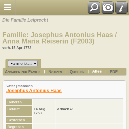
Die Familie Leiprecht
Familie: Josephus Antonius Haas /
Anna Maria Reiserin (F2003)
verh. 15 Apr 1772
Alles
Angaben zur Familie
Notizen
Quellen
PDF
|
|
|
|
Vater | männlich
Josephus Antonius Haas
Geboren
Getauft
14 Aug
Arnach
1753
Gestorben
Begraben