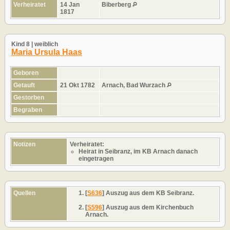
Verheiratet
14 Jan
Biberberg
1817
Kind 8 | weiblich
Maria Ursula Haas
Geboren
Getauft
21 Okt 1782
Arnach, Bad Wurzach
Gestorben
Begraben
Notizen
Verheiratet:
Heirat in Seibranz, im KB Arnach danach
eingetragen
Quellen
[
S636
] Auszug aus dem KB Seibranz.
[
S596
] Auszug aus dem Kirchenbuch
Arnach.