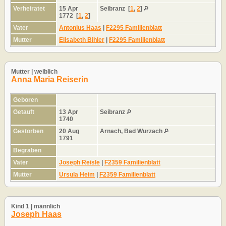
Verheiratet
15 Apr
Seibranz
[
1
,
2
]
1772
[
1
,
2
]
Vater
Antonius Haas
|
F2295 Familienblatt
Mutter
Elisabeth Bihler
|
F2295 Familienblatt
Mutter | weiblich
Anna Maria Reiserin
Geboren
Getauft
13 Apr
Seibranz
1740
Gestorben
20 Aug
Arnach, Bad Wurzach
1791
Begraben
Vater
Joseph Reisle
|
F2359 Familienblatt
Mutter
Ursula Heim
|
F2359 Familienblatt
Kind 1 | männlich
Joseph Haas