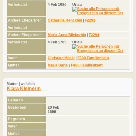
Verheiratet
4 Feb 1680
Urlau
Andere Ehepartner
Catharina Henckhin
|
F2291
Verheiratet
Andere Ehepartner
Maria Anna Blickerhin
|
F2294
Verheiratet
4 Feb 1705
Urlau
Vater
Christian Mösle
|
F808 Familienblatt
Mutter
Maria Ganal
|
F808 Familienblatt
Mutter | weiblich
Klara Kleinerin
Geboren
Gestorben
20 Feb
1696
Begraben
Vater
Mutter