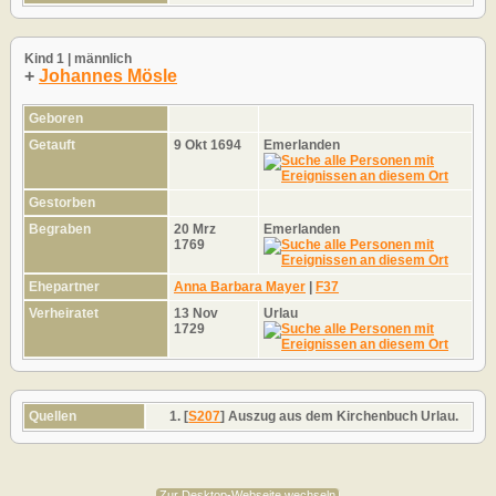
Kind 1 | männlich
+
Johannes Mösle
Geboren
Getauft
9 Okt 1694
Emerlanden
Gestorben
Begraben
20 Mrz
Emerlanden
1769
Ehepartner
Anna Barbara Mayer
|
F37
Verheiratet
13 Nov
Urlau
1729
Quellen
[
S207
] Auszug aus dem Kirchenbuch Urlau.
Zur Desktop-Webseite wechseln