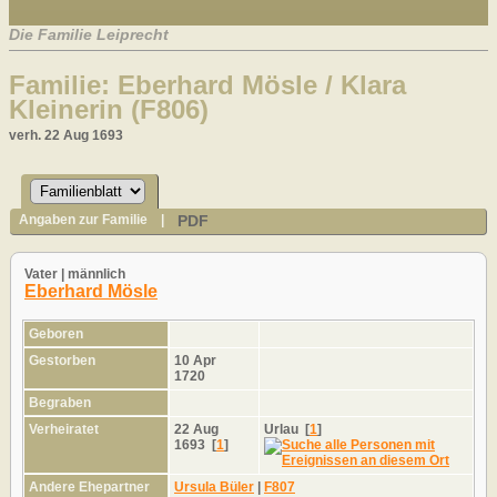
Die Familie Leiprecht
Familie: Eberhard Mösle / Klara
Kleinerin (F806)
verh. 22 Aug 1693
PDF
Angaben zur Familie
|
Vater | männlich
Eberhard Mösle
Geboren
Gestorben
10 Apr
1720
Begraben
Verheiratet
22 Aug
Urlau
[
1
]
1693
[
1
]
Andere Ehepartner
Ursula Büler
|
F807