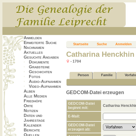
Anmelden
Erweiterte Suche
Startseite
Suche
Anmelden
Nachnamen
Aktuelles
Catharina Henckhin
Gesuchte Angaben
- 1704
Dokumente
Grabsteine
Geschichten
Person
Familie
Vorfah
Fotos
Audio-Aufnahmen
Video-Aufnahmen
Alben
GEDCOM-Datei erzeugen
Alle Medien
Friedhöfe
GEDCOM-Datei
Orte
Catharina Henckhi
beginnt mit:
Notizen
Daten und
E-Mail:
Jahrestage
Kalender
GEDCOM-Datei
erzeugen ab:
Berichte
Quellen