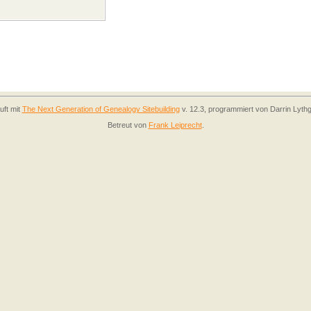
uft mit
The Next Generation of Genealogy Sitebuilding
v. 12.3, programmiert von Darrin Lyth
Betreut von
Frank Leiprecht
.