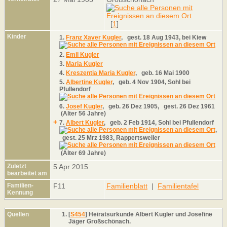
[
1
]
Kinder
1.
Franz Xaver Kugler
,
gest.
18 Aug 1943, bei Kiew
2.
Emil Kugler
3.
Maria Kugler
4.
Kreszentia Maria Kugler
,
geb.
16 Mai 1900
5.
Albertine Kugler
,
geb.
4 Nov 1904, Sohl bei
Pfullendorf
6.
Josef Kugler
,
geb.
26 Dez 1905,
gest.
26 Dez 1961
(Alter 56 Jahre)
+
7.
Albert Kugler
,
geb.
2 Feb 1914, Sohl bei Pfullendorf
,
gest.
25 Mrz 1983, Rappertsweiler
(Alter 69 Jahre)
Zuletzt
5 Apr 2015
bearbeitet am
Familien-
F11
Familienblatt
|
Familientafel
Kennung
Quellen
[
S454
] Heiratsurkunde Albert Kugler und Josefine
Jäger Großschönach.