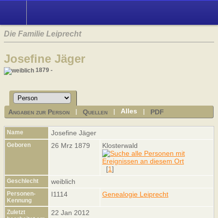
Die Familie Leiprecht
Josefine Jäger
1879 -
Alles
Angaben zur Person
Quellen
PDF
|
|
|
Name
Josefine
Jäger
Geboren
26 Mrz 1879
Klosterwald
[
1
]
Geschlecht
weiblich
Personen-
I1114
Genealogie Leiprecht
Kennung
Zuletzt
22 Jan 2012