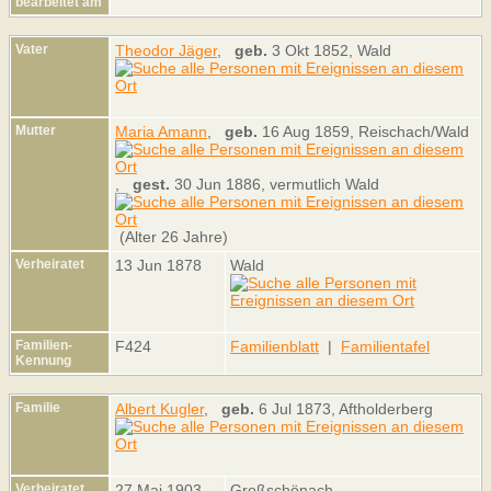
bearbeitet am
Vater
Theodor Jäger
,
geb.
3 Okt 1852, Wald
Mutter
Maria Amann
,
geb.
16 Aug 1859, Reischach/Wald
,
gest.
30 Jun 1886, vermutlich Wald
(Alter 26 Jahre)
Verheiratet
13 Jun 1878
Wald
Familien-
F424
Familienblatt
|
Familientafel
Kennung
Familie
Albert Kugler
,
geb.
6 Jul 1873, Aftholderberg
Verheiratet
27 Mai 1903
Großschönach