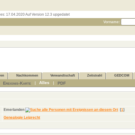
les:
17.04.2020 Auf Version 12.3 upgedatet
Vorname:
ren
Nachkommen
Verwandtschaft
Zeitstrahl
GEDCOM
Alles
Ereignis-Karte
PDF
|
|
|
Emerlanden
[
1
]
Genealogie Leiprecht