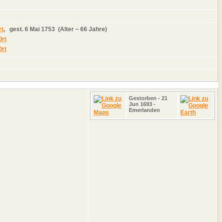
,
gest.
6 Mai 1753 (Alter ~ 66 Jahre)
Gestorben
- 21
Jun 1693 -
Emerlanden