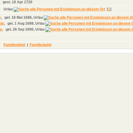
,
gest.
10 Apr 1720
Urlau
[
1
]
e
,
get.
16 Mai 1686, Urlau
sle
,
get.
1 Aug 1688, Urlau
le
,
get.
26 Sep 1690, Urlau
Familienblatt
|
Familientafel