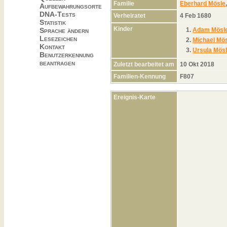
Familie
Eberhard Mösle
Aufbewahrungsorte
DNA-Tests
Verheiratet
4 Feb 1680
Statistik
Kinder
1.
Adam Mösl
Sprache ändern
Lesezeichen
2.
Michael Mö
Kontakt
3.
Ursula Mös
Benutzerkennung
beantragen
Zuletzt bearbeitet am
10 Okt 2018
Familien-Kennung
F807
Ereignis-Karte