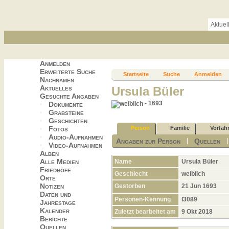
Aktuel
Anmelden
Erweiterte Suche
Startseite
Suche
Anmelden
Nachnamen
Aktuelles
Ursula Büler
Gesuchte Angaben
- 1693
Dokumente
Grabsteine
Geschichten
Fotos
Person
Familie
Vorfah
Audio-Aufnahmen
Angaben zur Person
Quellen
|
Video-Aufnahmen
Alben
Alle Medien
Name
Ursula
Büler
Friedhöfe
Geschlecht
weiblich
Orte
Notizen
Gestorben
21 Jun 1693
Daten und
Personen-Kennung
I3089
Jahrestage
Kalender
Zuletzt bearbeitet am
9 Okt 2018
Berichte
Quellen