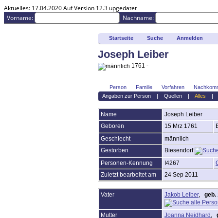
Aktuelles:
17.04.2020 Auf Version 12.3 upgedatet
Vorname:
Nachname:
Startseite
Suche
Anmelden
Anmelden
Joseph Leiber
Erweiterte Suche
Nachnamen
1761 -
Aktuelles
Gesuchte Angaben
Dokumente
Person
Familie
Vorfahren
Nachkom
Grabsteine
Angaben zur Person
|
Quellen
|
Alles
Geschichten
Fotos
Name
Joseph
Leiber
Audio-Aufnahmen
Geboren
15 Mrz 1761
Video-Aufnahmen
Alben
Geschlecht
männlich
Alle Medien
Gestorben
Biesendorf
Friedhöfe
Orte
Personen-Kennung
I4267
Notizen
Zuletzt bearbeitet am
24 Sep 2011
Daten und Jahrestage
Kalender
Berichte
Vater
Jakob Leiber
,
geb.
Quellen
Aufbewahrungsorte
Mutter
Joanna Neidhard
,