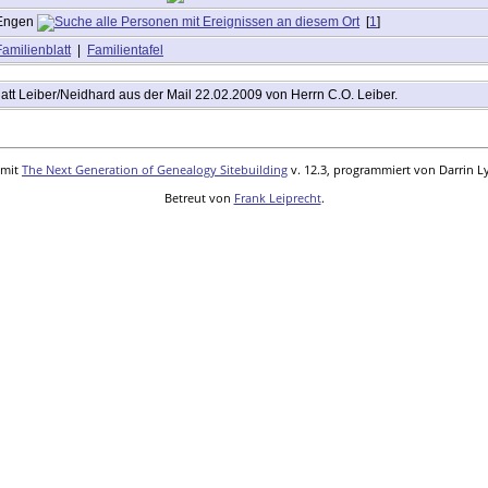
Engen
[
1
]
Familienblatt
|
Familientafel
latt Leiber/Neidhard aus der Mail 22.02.2009 von Herrn C.O. Leiber.
 mit
The Next Generation of Genealogy Sitebuilding
v. 12.3, programmiert von Darrin L
Betreut von
Frank Leiprecht
.