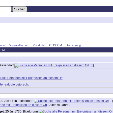
men
Verwandtschaft
Zeitstrahl
GEDCOM
Anmerkung
|
PDF
Biesendorf
[
1
]
Genealogie Leiprecht
20 Jun 1718, Biesendorf
,
(Alter 70 Jahre)
get.
25 Jul 1730, Bittelbrunn