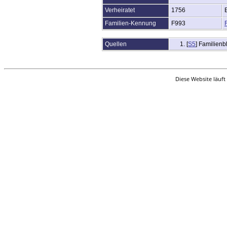
DNA-Tests
Statistik
Verheiratet
1756
Sprache ändern
Familien-Kennung
F993
Lesezeichen
Kontakt
Benutzerkennung beantragen
Quellen
[
S5
] Familienb
Diese Website läuft