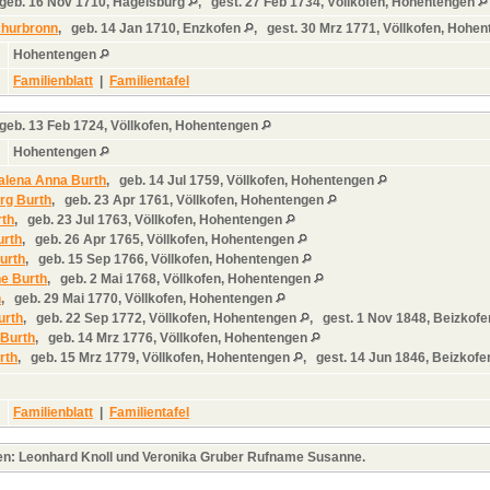
geb.
16 Nov 1710, Hagelsburg
,
gest.
27 Feb 1734, Völlkofen, Hohentengen
churbronn
,
geb.
14 Jan 1710, Enzkofen
,
gest.
30 Mrz 1771, Völlkofen, Hohe
Hohentengen
Familienblatt
|
Familientafel
geb.
13 Feb 1724, Völlkofen, Hohentengen
Hohentengen
alena Anna Burth
,
geb.
14 Jul 1759, Völlkofen, Hohentengen
rg Burth
,
geb.
23 Apr 1761, Völlkofen, Hohentengen
rth
,
geb.
23 Jul 1763, Völlkofen, Hohentengen
urth
,
geb.
26 Apr 1765, Völlkofen, Hohentengen
urth
,
geb.
15 Sep 1766, Völlkofen, Hohentengen
e Burth
,
geb.
2 Mai 1768, Völlkofen, Hohentengen
h
,
geb.
29 Mai 1770, Völlkofen, Hohentengen
urth
,
geb.
22 Sep 1772, Völlkofen, Hohentengen
,
gest.
1 Nov 1848, Beizkof
 Burth
,
geb.
14 Mrz 1776, Völlkofen, Hohentengen
rth
,
geb.
15 Mrz 1779, Völlkofen, Hohentengen
,
gest.
14 Jun 1846, Beizkof
Familienblatt
|
Familientafel
ten: Leonhard Knoll und Veronika Gruber Rufname Susanne.