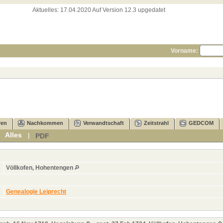
Aktuelles:
17.04.2020 Auf Version 12.3 upgedatet
Vorname:
ren
Nachkommen
Verwandtschaft
Zeitstrahl
GEDCOM
Alles
PDF
|
|
Völlkofen, Hohentengen
Genealogie Leiprecht