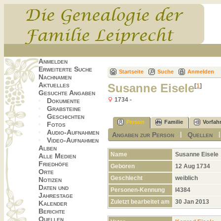
Anmelden
Erweiterte Suche
Startseite
Suche
Anmelden
Nachnamen
Aktuelles
Susanne Eisele
[
1
]
Gesuchte Angaben
1734 -
Dokumente
Grabsteine
Geschichten
Person
Familie
Vorfah
Fotos
Audio-Aufnahmen
Angaben zur Person
Quellen
|
Video-Aufnahmen
Alben
Name
Susanne
Eisele
Alle Medien
Friedhöfe
Geboren
12 Aug 1734
Orte
Geschlecht
weiblich
Notizen
Daten und
Personen-Kennung
I4384
Jahrestage
Zuletzt bearbeitet am
30 Jan 2013
Kalender
Berichte
Quellen