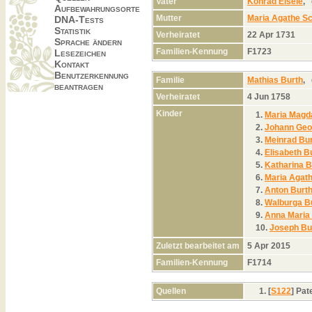
Vater
Konrad Eisele
,
Aufbewahrungsorte
Mutter
Maria Agathe S
DNA-Tests
Statistik
Verheiratet
22 Apr 1731
Sprache ändern
Familien-Kennung
F1723
Lesezeichen
Kontakt
Benutzerkennung
Familie
Mathias Burth
,
beantragen
Verheiratet
4 Jun 1758
Kinder
1.
Maria Magd
2.
Johann Geo
3.
Meinrad Bu
4.
Elisabeth B
5.
Katharina B
6.
Maria Agath
7.
Anton Burt
8.
Walburga B
9.
Anna Maria
10.
Joseph Bu
Zuletzt bearbeitet am
5 Apr 2015
Familien-Kennung
F1714
Quellen
[
S122
] Pa