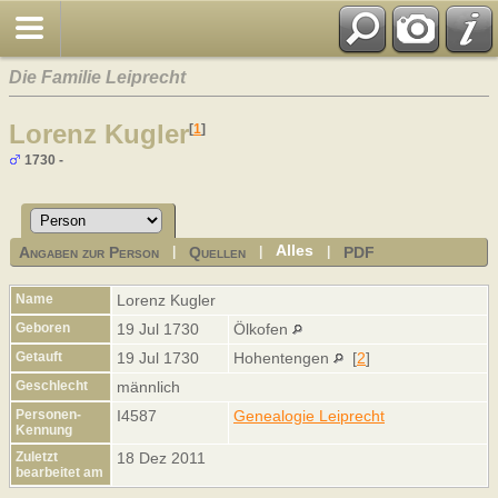
Die Familie Leiprecht
Lorenz Kugler
[
1
]
1730 -
Alles
Angaben zur Person
Quellen
PDF
|
|
|
Name
Lorenz
Kugler
Geboren
19 Jul 1730
Ölkofen
Getauft
19 Jul 1730
Hohentengen
[
2
]
Geschlecht
männlich
Personen-
I4587
Genealogie Leiprecht
Kennung
Zuletzt
18 Dez 2011
bearbeitet am