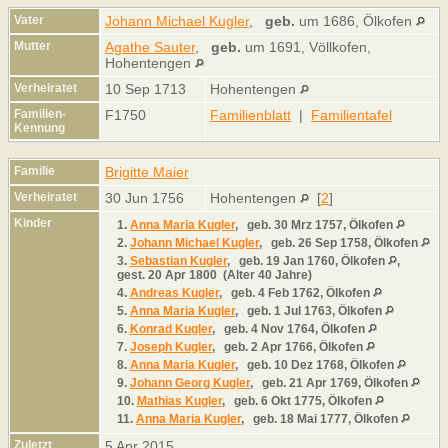
Vater
Johann Michael Kugler
,
geb.
um 1686, Ölkofen
Mutter
Agathe Sauter
,
geb.
um 1691, Völlkofen,
Hohentengen
Verheiratet
10 Sep 1713
Hohentengen
Familien-
F1750
Familienblatt
|
Familientafel
Kennung
Familie
Brigitte Maier
Verheiratet
30 Jun 1756
Hohentengen
[
2
]
Kinder
1.
Anna Maria Kugler
,
geb.
30 Mrz 1757, Ölkofen
2.
Johann Michael Kugler
,
geb.
26 Sep 1758, Ölkofen
3.
Sebastian Kugler
,
geb.
19 Jan 1760, Ölkofen
,
gest.
20 Apr 1800 (Alter 40 Jahre)
4.
Andreas Kugler
,
geb.
4 Feb 1762, Ölkofen
5.
Anna Maria Kugler
,
geb.
1 Jul 1763, Ölkofen
6.
Konrad Kugler
,
geb.
4 Nov 1764, Ölkofen
7.
Joseph Kugler
,
geb.
2 Apr 1766, Ölkofen
8.
Anna Maria Kugler
,
geb.
10 Dez 1768, Ölkofen
9.
Johann Georg Kugler
,
geb.
21 Apr 1769, Ölkofen
10.
Mathias Kugler
,
geb.
6 Okt 1775, Ölkofen
11.
Anna Maria Kugler
,
geb.
18 Mai 1777, Ölkofen
Zuletzt
5 Apr 2015