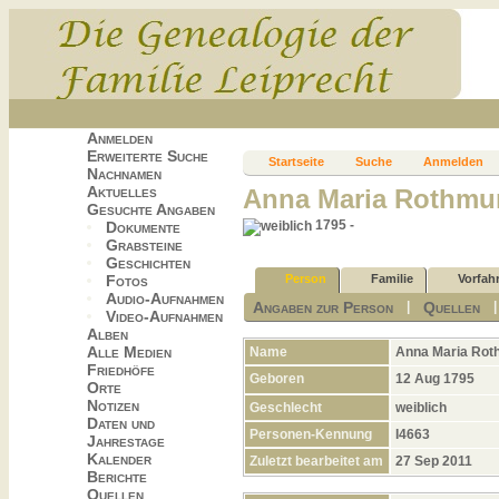
Anmelden
Erweiterte Suche
Startseite
Suche
Anmelden
Nachnamen
Aktuelles
Anna Maria Rothmu
Gesuchte Angaben
1795 -
Dokumente
Grabsteine
Geschichten
Fotos
Person
Familie
Vorfah
Audio-Aufnahmen
Angaben zur Person
Quellen
|
Video-Aufnahmen
Alben
Alle Medien
Name
Anna Maria
Rot
Friedhöfe
Geboren
12 Aug 1795
Orte
Notizen
Geschlecht
weiblich
Daten und
Personen-Kennung
I4663
Jahrestage
Kalender
Zuletzt bearbeitet am
27 Sep 2011
Berichte
Quellen