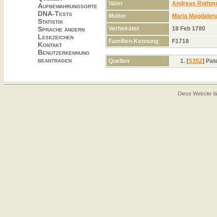
Vater
Andreas Rothm
Aufbewahrungsorte
DNA-Tests
Mutter
Maria Magdalen
Statistik
Verheiratet
18 Feb 1780
Sprache ändern
Lesezeichen
Familien-Kennung
F1718
Kontakt
Benutzerkennung
beantragen
Quellen
[
S352
] Pa
Diese Website lä