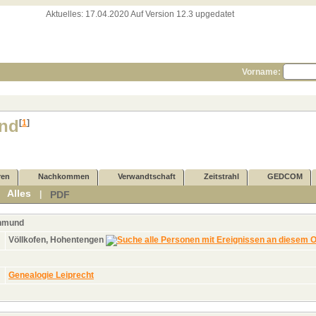
Aktuelles:
17.04.2020 Auf Version 12.3 upgedatet
Vorname:
nd
[
1
]
ren
Nachkommen
Verwandtschaft
Zeitstrahl
GEDCOM
Alles
PDF
|
|
hmund
Völlkofen, Hohentengen
Genealogie Leiprecht