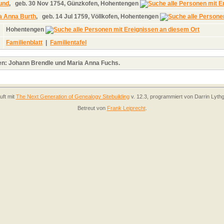
und
,
geb.
30 Nov 1754, Günzkofen, Hohentengen
a Anna Burth
,
geb.
14 Jul 1759, Völlkofen, Hohentengen
Hohentengen
Familienblatt
|
Familientafel
ten: Johann Brendle und Maria Anna Fuchs.
uft mit
The Next Generation of Genealogy Sitebuilding
v. 12.3, programmiert von Darrin Lyth
Betreut von
Frank Leiprecht
.