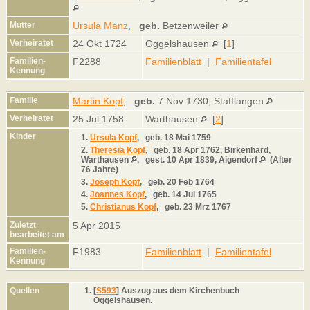
Mutter
Ursula Manz
,
geb.
Betzenweiler
Verheiratet
24 Okt 1724
Oggelshausen
[
1
]
Familien-
F2288
Familienblatt
|
Familientafel
Kennung
Familie
Martin Kopf
,
geb.
7 Nov 1730, Stafflangen
Verheiratet
25 Jul 1758
Warthausen
[
2
]
Kinder
1.
Ursula Kopf
,
geb.
18 Mai 1759
2.
Theresia Kopf
,
geb.
18 Apr 1762, Birkenhard,
Warthausen
,
gest.
10 Apr 1839, Aigendorf
(Alter
76 Jahre)
3.
Joseph Kopf
,
geb.
20 Feb 1764
4.
Joannes Kopf
,
geb.
14 Jul 1765
5.
Christianus Kopf
,
geb.
23 Mrz 1767
Zuletzt
5 Apr 2015
bearbeitet am
Familien-
F1983
Familienblatt
|
Familientafel
Kennung
Quellen
[
S593
] Auszug aus dem Kirchenbuch
Oggelshausen.