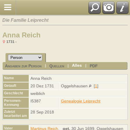
Die Familie Leiprecht
Anna Reich
1731 -
Alles
Angaben zur Person
Quellen
PDF
|
|
|
Name
Anna
Reich
Getauft
20 Dez 1731
Oggelshausen
[
1
]
Geschlecht
weiblich
Personen-
I5387
Genealogie Leiprecht
Kennung
Zuletzt
28 Sep 2018
bearbeitet am
Vater
Martinus Reich
,
get.
30 Jun 1699, Oggelshausen