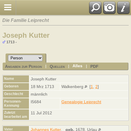
Die Familie Leiprecht
Joseph Kutter
1713 -
Alles
Angaben zur Person
Quellen
PDF
|
|
|
Name
Joseph
Kutter
Geboren
18 Mrz 1713
Walkenberg
[
1
,
2
]
Geschlecht
männlich
Personen-
I5684
Genealogie Leiprecht
Kennung
Zuletzt
11 Jul 2012
bearbeitet am
Vater
Johannes Kutter
,
geb.
1678, Urlau