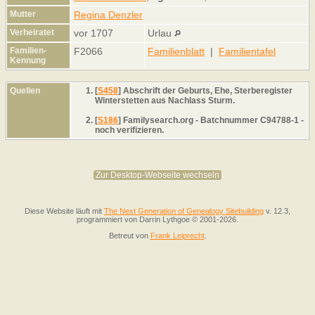
Mutter
Regina Denzler
Verheiratet
vor 1707
Urlau
Familien-
F2066
Familienblatt
|
Familientafel
Kennung
Quellen
[
S458
] Abschrift der Geburts, Ehe, Sterberegister
Winterstetten aus Nachlass Sturm.
[
S186
] Familysearch.org - Batchnummer C94788-1 -
noch verifizieren.
Zur Desktop-Webseite wechseln
Diese Website läuft mit
The Next Generation of Genealogy Sitebuilding
v. 12.3,
programmiert von Darrin Lythgoe © 2001-2026.
Betreut von
Frank Leiprecht
.