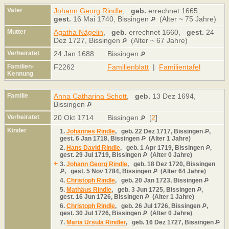
Vater
Johann Georg Rindle
,
geb.
errechnet 1665,
gest.
16 Mai 1740, Bissingen
(Alter ~ 75 Jahre)
Mutter
Agatha Nägelin
,
geb.
errechnet 1660,
gest.
24
Dez 1727, Bissingen
(Alter ~ 67 Jahre)
Verheiratet
24 Jan 1688
Bissingen
Familien-
F2262
Familienblatt
|
Familientafel
Kennung
Familie
Anna Catharina Schott
,
geb.
13 Dez 1694,
Bissingen
Verheiratet
20 Okt 1714
Bissingen
[
2
]
Kinder
1.
Johannes Rindle
,
geb.
22 Dez 1717, Bissingen
,
gest.
6 Jan 1718, Bissingen
(Alter 1 Jahre)
2.
Hans David Rindle
,
geb.
1 Apr 1719, Bissingen
,
gest.
29 Jul 1719, Bissingen
(Alter 0 Jahre)
+
3.
Johann Georg Rindle
,
geb.
18 Dez 1720, Bissingen
,
gest.
5 Nov 1784, Bissingen
(Alter 64 Jahre)
4.
Christoph Rindle
,
geb.
20 Jan 1723, Bissingen
5.
Mathäus Rindle
,
geb.
3 Jun 1725, Bissingen
,
gest.
16 Jun 1726, Bissingen
(Alter 1 Jahre)
6.
Christoph Rindle
,
geb.
26 Jul 1726, Bissingen
,
gest.
30 Jul 1726, Bissingen
(Alter 0 Jahre)
7.
Maria Ursula Rindler
,
geb.
16 Dez 1727, Bissingen