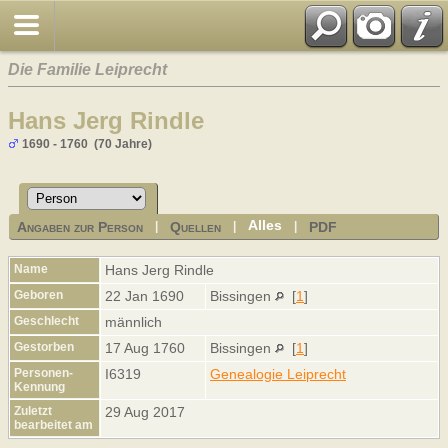
Die Familie Leiprecht
Hans Jerg Rindle
1690 - 1760 (70 Jahre)
Alles
Angaben zur Person
Quellen
PDF
|
|
|
Name
Hans Jerg
Rindle
Geboren
22 Jan 1690
Bissingen
[
1
]
Geschlecht
männlich
Gestorben
17 Aug 1760
Bissingen
[
1
]
Personen-
I6319
Genealogie Leiprecht
Kennung
Zuletzt
29 Aug 2017
bearbeitet am