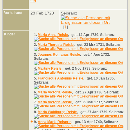
Verheiratet
28 Feb 1729
Seibranz
[
1
]
Kinder
1.
Maria Anna Reisle
,
get.
14 Apr 1730, Seibranz
2.
Maria Theresia Reisle
,
get.
23 Mrz 1731, Seibranz
3.
Joannes Romanus Reisle
,
get.
4 Aug 1732,
Seibranz
4.
Martiny Reisle
,
get.
2 Nov 1733, Seibranz
5.
Franciscus Antonius Reisle
,
get.
10 Jan 1735,
Seibranz
6.
Maria Victoria Reisle
,
get.
27 Apr 1736, Seibranz
7.
Maria Victoria Reisle
,
get.
29 Mai 1737, Seibranz
8.
Maria Waldburga Reisle
,
get.
27 Jan 1739, Seibranz
+
9.
Anna Maria Reiserin
,
get.
13 Apr 1740, Seibranz
,