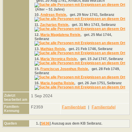
gest.
20 Aug 1791, Arnach, Bad Wurzach
(Alter ~ 51 Jahre)
10.
Andreas Reisle
,
get.
29 Nov 1741, Seibranz
11.
Zacharias Reisle
,
get.
31 Mrz 1743, Seibranz
12.
Maria Magdalena Reisle
,
get.
25 Mai 1744,
Seibranz
13.
Mathias Reisle
,
get.
21 Feb 1746, Seibranz
14.
Maria Veronica Reisle
,
get.
15 Jul 1747, Seibranz
15.
Franciscus Josephus Reisle
,
get.
28 Feb 1749,
Seibranz
16.
Maria Agatha Reisle
,
get.
26 Jan 1751, Seibranz
Zuletzt
1 Sep 2024
bearbeitet am
Familien-
F2359
Familienblatt
|
Familientafel
Kennung
Quellen
[
S636
] Auszug aus dem KB Seibranz.