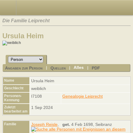
Die Familie Leiprecht
Ursula Heim
Alles
Angaben zur Person
Quellen
PDF
|
|
|
Name
Ursula
Heim
Geschlecht
weiblich
Personen-
I7108
Genealogie Leiprecht
Kennung
Zuletzt
1 Sep 2024
bearbeitet am
Familie
Joseph Reisle
,
get.
4 Feb 1698, Seibranz