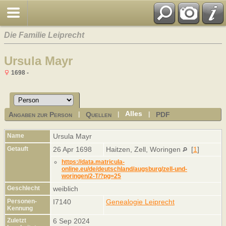
Die Familie Leiprecht
Ursula Mayr
1698 -
Alles
Angaben zur Person
Quellen
PDF
|
|
|
Name
Ursula
Mayr
Getauft
26 Apr 1698
Haitzen, Zell, Woringen
[
1
]
https://data.matricula-
online.eu/de/deutschland/augsburg/zell-und-
woringen/2-T/?pg=25
Geschlecht
weiblich
Personen-
I7140
Genealogie Leiprecht
Kennung
Zuletzt
6 Sep 2024