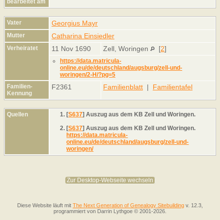
bearbeitet am
Vater
Georgius Mayr
Mutter
Catharina Einsiedler
Verheiratet
11 Nov 1690
Zell, Woringen
[
2
]
https://data.matricula-
online.eu/de/deutschland/augsburg/zell-und-
woringen/2-H/?pg=5
Familien-
F2361
Familienblatt
|
Familientafel
Kennung
Quellen
[
S637
] Auszug aus dem KB Zell und Woringen.
[
S637
] Auszug aus dem KB Zell und Woringen.
https://data.matricula-
online.eu/de/deutschland/augsburg/zell-und-
woringen/
Zur Desktop-Webseite wechseln
Diese Website läuft mit
The Next Generation of Genealogy Sitebuilding
v. 12.3,
programmiert von Darrin Lythgoe © 2001-2026.