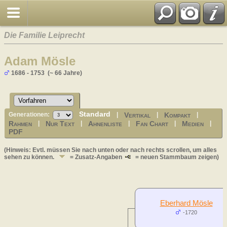
Die Familie Leiprecht
Adam Mösle
1686 - 1753 (~ 66 Jahre)
Standard
Vertikal
Kompakt
Generationen:
|
|
|
Rahmen
Nur Text
Ahnenliste
Fan Chart
Medien
|
|
|
|
|
PDF
(Hinweis: Evtl. müssen Sie nach unten oder nach rechts scrollen, um alles
sehen zu können.
= Zusatz-Angaben
= neuen Stammbaum zeigen)
Eberhard Mösle
-1720