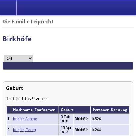
Die Familie Leiprecht
Birkhöfe
Geburt
Treffer 1 bis 9 von 9
Nachname, Taufnamen
Geburt
Personen-Kennung
3 Feb
1
Kugler, Agathe
Birkhöfe
I4526
1818
15 Apr
2
Kugler, Georg
Birkhöfe
I4244
1813