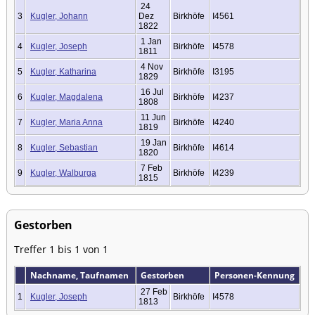
24
3
Kugler, Johann
Dez
Birkhöfe
I4561
1822
1 Jan
4
Kugler, Joseph
Birkhöfe
I4578
1811
4 Nov
5
Kugler, Katharina
Birkhöfe
I3195
1829
16 Jul
6
Kugler, Magdalena
Birkhöfe
I4237
1808
11 Jun
7
Kugler, Maria Anna
Birkhöfe
I4240
1819
19 Jan
8
Kugler, Sebastian
Birkhöfe
I4614
1820
7 Feb
9
Kugler, Walburga
Birkhöfe
I4239
1815
Gestorben
Treffer 1 bis 1 von 1
Nachname, Taufnamen
Gestorben
Personen-Kennung
27 Feb
1
Kugler, Joseph
Birkhöfe
I4578
1813