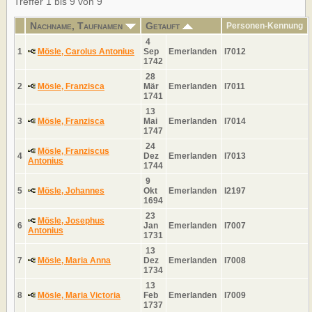
Treffer 1 bis 9 von 9
Nachname, Taufnamen
Getauft
Personen-Kennung
4
1
Mösle, Carolus Antonius
Sep
Emerlanden
I7012
1742
28
2
Mösle, Franzisca
Mär
Emerlanden
I7011
1741
13
3
Mösle, Franzisca
Mai
Emerlanden
I7014
1747
24
Mösle, Franziscus
4
Dez
Emerlanden
I7013
Antonius
1744
9
5
Mösle, Johannes
Okt
Emerlanden
I2197
1694
23
Mösle, Josephus
6
Jan
Emerlanden
I7007
Antonius
1731
13
7
Mösle, Maria Anna
Dez
Emerlanden
I7008
1734
13
8
Mösle, Maria Victoria
Feb
Emerlanden
I7009
1737