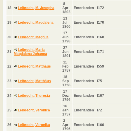
8
18
Leibrecht, M. Josepha
Apr
Emerlanden
I172
1803
13
19
Leibrecht, Magdalena
Jul
Emerlanden
I170
1800
17
20
Leibrecht, Magnus
Jun
Emerlanden
I168
1798
27
Leibrecht, Maria
21
Jun
Emerlanden
I171
Magdalena Johanna
1801
11
22
Leibrecht, Matthäus
Feb
Emerlanden
I559
1757
18
23
Leibrecht, Matthäus
Sep
Emerlanden
I75
1758
17
24
Leibrecht, Theresia
Dez
Emerlanden
I167
1796
16
25
Leibrecht, Veronica
Jan
Emerlanden
I72
1757
3
26
Leibrecht, Veronika
Apr
Emerlanden
I166
1796