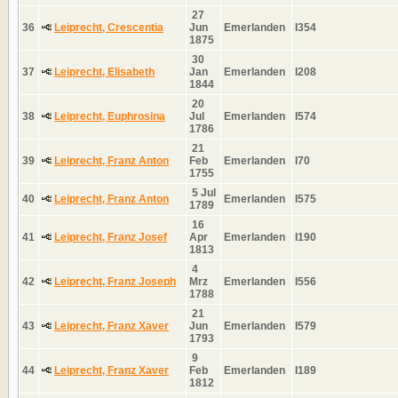
27
36
Leiprecht, Crescentia
Jun
Emerlanden
I354
1875
30
37
Leiprecht, Elisabeth
Jan
Emerlanden
I208
1844
20
38
Leiprecht, Euphrosina
Jul
Emerlanden
I574
1786
21
39
Leiprecht, Franz Anton
Feb
Emerlanden
I70
1755
5 Jul
40
Leiprecht, Franz Anton
Emerlanden
I575
1789
16
41
Leiprecht, Franz Josef
Apr
Emerlanden
I190
1813
4
42
Leiprecht, Franz Joseph
Mrz
Emerlanden
I556
1788
21
43
Leiprecht, Franz Xaver
Jun
Emerlanden
I579
1793
9
44
Leiprecht, Franz Xaver
Feb
Emerlanden
I189
1812