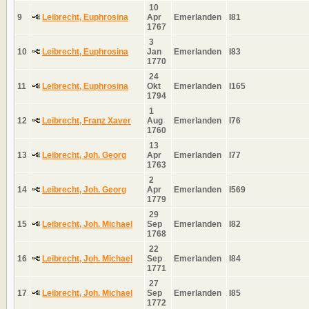
10
9
Leibrecht, Euphrosina
Apr
Emerlanden
I81
1767
3
10
Leibrecht, Euphrosina
Jan
Emerlanden
I83
1770
24
11
Leibrecht, Euphrosina
Okt
Emerlanden
I165
1794
1
12
Leibrecht, Franz Xaver
Aug
Emerlanden
I76
1760
13
13
Leibrecht, Joh. Georg
Apr
Emerlanden
I77
1763
2
14
Leibrecht, Joh. Georg
Apr
Emerlanden
I569
1779
29
15
Leibrecht, Joh. Michael
Sep
Emerlanden
I82
1768
22
16
Leibrecht, Joh. Michael
Sep
Emerlanden
I84
1771
27
17
Leibrecht, Joh. Michael
Sep
Emerlanden
I85
1772