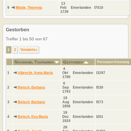
13
9
Mösle, Theresia
Feb
Emerlanden
I7010
1739
Gestorben
Treffer 1 bis 50 von 67
1
2
Vorwärts»
Nachname, Taufnamen
Gestorben
Personen-Kennung
4
1
Albrecht, Anna Maria
Okt
Emerlanden
I3297
1780
6
2
Beisch, Barbara
Sep
Emerlanden
I530
1793
19
3
Beisch, Barbara
Aug
Emerlanden
I573
1856
19
4
Beisch, Eva Maria
Dez
Emerlanden
I201
1924
28