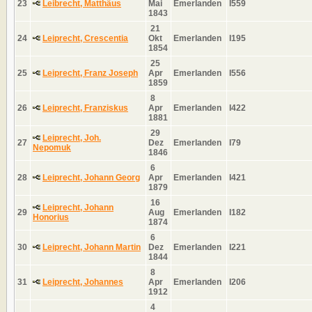
23
Leibrecht, Matthäus
Mai
Emerlanden
I559
1843
21
24
Leiprecht, Crescentia
Okt
Emerlanden
I195
1854
25
25
Leiprecht, Franz Joseph
Apr
Emerlanden
I556
1859
8
26
Leiprecht, Franziskus
Apr
Emerlanden
I422
1881
29
Leiprecht, Joh.
27
Dez
Emerlanden
I79
Nepomuk
1846
6
28
Leiprecht, Johann Georg
Apr
Emerlanden
I421
1879
16
Leiprecht, Johann
29
Aug
Emerlanden
I182
Honorius
1874
6
30
Leiprecht, Johann Martin
Dez
Emerlanden
I221
1844
8
31
Leiprecht, Johannes
Apr
Emerlanden
I206
1912
4