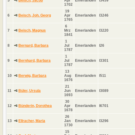
5
Beisch, Jacob
Apr
Emerlanden
I3459
1702
19
6
Beisch, Joh. Georg
Apr
Emerlanden
I3246
1765
6
7
Beisch, Magnus
Mrz
Emerlanden
I3220
1841
1
8
Bernard, Barbara
Jul
Emerlanden
I26
1787
1
9
Bernhard, Barbara
Jul
Emerlanden
I3301
1787
13
10
Berwig, Barbara
Aug
Emerlanden
I511
1676
21
11
Büler, Ursula
Jun
Emerlanden
I3089
1693
30
12
Bünderin, Dorothea
Apr
Emerlanden
I6701
1678
26
13
Ellracher, Maria
Jan
Emerlanden
I3296
1730
15