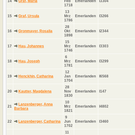
14
Graf, Maria
Feb
Emerlanden
I3304
1718
13
15
Graf, Ursula
Mrz
Emerlanden
I3266
1786
28
16
Gronmayer, Rosalia
Okt
Emerlanden
I2344
1898
15
17
Hau, Johannes
Mrz
Emerlanden
I3303
1746
6
18
Hau, Joseph
Mrz
Emerlanden
I3299
1781
12
19
Henckhin, Catharina
Jan
Emerlanden
I6568
1704
28
20
Kautter, Magdalena
Nov
Emerlanden
I147
1830
10
Lanzenberger, Anna
21
Mrz
Emerlanden
I4802
Barbara
1821
9
22
Lanzenberger, Catharina
Jun
Emerlanden
I3460
1702
11