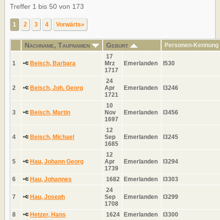
Treffer 1 bis 50 von 173
1
2
3
4
Vorwärts»
Nachname, Taufnamen
Geburt
Personen-Kennung
17
1
Beisch, Barbara
Mrz
Emerlanden
I530
1717
24
2
Beisch, Joh. Georg
Apr
Emerlanden
I3246
1721
10
3
Beisch, Martin
Nov
Emerlanden
I3456
1697
12
4
Beisch, Michael
Sep
Emerlanden
I3245
1685
12
5
Hau, Johann Georg
Apr
Emerlanden
I3294
1739
6
Hau, Johannes
1682
Emerlanden
I3303
24
7
Hau, Joseph
Sep
Emerlanden
I3299
1708
8
Hetzer, Hans
1624
Emerlanden
I3300