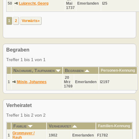
50
Luiprecht, Georg
Mai
Emerlanden
I25
1737
1
2
Vorwärts»
Begraben
Treffer 1 bis 1 von 1
Nachname, Taufnamen
Begraben
Personen-Kennung
20
1
Mösle, Johannes
Mrz
Emerlanden
I2197
1769
Verheiratet
Treffer 1 bis 2 von 2
Familie
Verheiratet
Familien-Kennung
Gronmayer /
1
1902
Emerlanden
F1782
Rauh