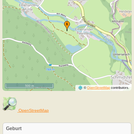
500 m
©
OpenStreetMap
contributors.
OpenStreetMap
Geburt