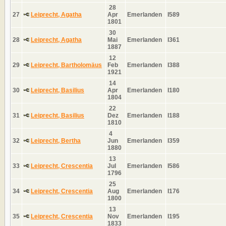
28
27
Leiprecht, Agatha
Apr
Emerlanden
I589
1801
30
28
Leiprecht, Agatha
Mai
Emerlanden
I361
1887
12
29
Leiprecht, Bartholomäus
Feb
Emerlanden
I388
1921
14
30
Leiprecht, Basilius
Apr
Emerlanden
I180
1804
22
31
Leiprecht, Basilius
Dez
Emerlanden
I188
1810
4
32
Leiprecht, Bertha
Jun
Emerlanden
I359
1880
13
33
Leiprecht, Crescentia
Jul
Emerlanden
I586
1796
25
34
Leiprecht, Crescentia
Aug
Emerlanden
I176
1800
13
35
Leiprecht, Crescentia
Nov
Emerlanden
I195
1833