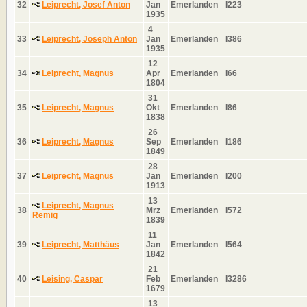
32
Leiprecht, Josef Anton
Jan
Emerlanden
I223
1935
4
33
Leiprecht, Joseph Anton
Jan
Emerlanden
I386
1935
12
34
Leiprecht, Magnus
Apr
Emerlanden
I66
1804
31
35
Leiprecht, Magnus
Okt
Emerlanden
I86
1838
26
36
Leiprecht, Magnus
Sep
Emerlanden
I186
1849
28
37
Leiprecht, Magnus
Jan
Emerlanden
I200
1913
13
Leiprecht, Magnus
38
Mrz
Emerlanden
I572
Remig
1839
11
39
Leiprecht, Matthäus
Jan
Emerlanden
I564
1842
21
40
Leising, Caspar
Feb
Emerlanden
I3286
1679
13