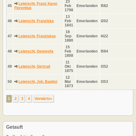
23
Leiprecht, Franz Xaver
45
Feb
Emerlanden
I582
Florentius
1798
13
46
Leiprecht, Franziska
Feb
Emerlanden
I202
1841
18
47
Leiprecht, Franziskus
Sep
Emerlanden
I422
1880
15
48
Leiprecht, Genovefa
Feb
Emerlanden
I594
1808
11
49
Leiprecht, Gertrud
Okt
Emerlanden
I352
1875
12
50
Leiprecht, Joh. Baptist
Mai
Emerlanden
I353
1873
1
2
3
4
Vorwärts»
Getauft