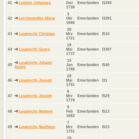
41
Leising, Johannes
Dez
Emerlanden
I3295
1738
3
42
Lerchenmiller, Maria
Okt
Emerlanden
I3291
1696
20
43
Leuprecht, Christian
Mrz
Emerlanden
I510
1721
19
44
Leuprecht, Georg
Mai
Emerlanden
I3307
1737
15
Leuprecht, Johann
45
Jan
Emerlanden
I540
Georg
1788
28
46
Leuprecht, Joseph
Mai
Emerlanden
I31
1751
9
47
Leuprecht, Joseph
Mrz
Emerlanden
I529
1779
9
48
Leuprecht, Matheis
Feb
Emerlanden
I513
1682
7
49
Leuprecht, Matthäus
Mrz
Emerlanden
I523
1751
19