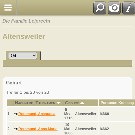
Die Familie Leiprecht
Altensweiler
Geburt
Treffer 1 bis 23 von 23
Nachname, Taufnamen
Geburt
Personen-Kennung
5
1
Rothmund, Anastasia
Mrz
Altensweiler
I4660
1716
10
2
Rothmund, Anna Maria
Mai
Altensweiler
I4662
1686