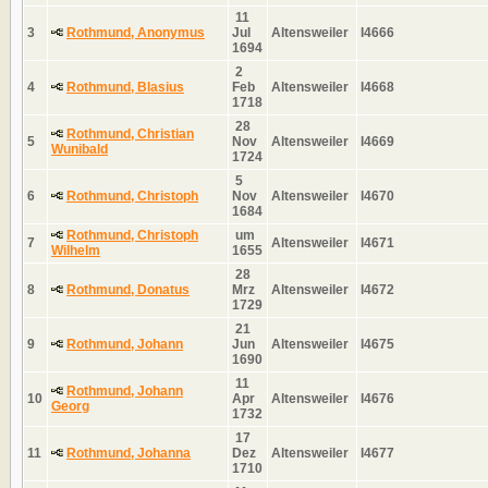
11
3
Rothmund, Anonymus
Jul
Altensweiler
I4666
1694
2
4
Rothmund, Blasius
Feb
Altensweiler
I4668
1718
28
Rothmund, Christian
5
Nov
Altensweiler
I4669
Wunibald
1724
5
6
Rothmund, Christoph
Nov
Altensweiler
I4670
1684
Rothmund, Christoph
um
7
Altensweiler
I4671
Wilhelm
1655
28
8
Rothmund, Donatus
Mrz
Altensweiler
I4672
1729
21
9
Rothmund, Johann
Jun
Altensweiler
I4675
1690
11
Rothmund, Johann
10
Apr
Altensweiler
I4676
Georg
1732
17
11
Rothmund, Johanna
Dez
Altensweiler
I4677
1710