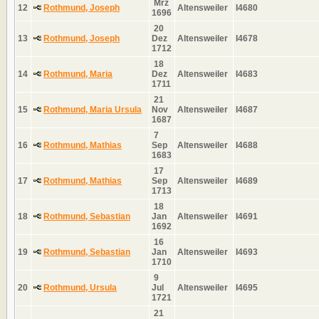
Mrz
12
Rothmund, Joseph
Altensweiler
I4680
1696
20
13
Rothmund, Joseph
Dez
Altensweiler
I4678
1712
18
14
Rothmund, Maria
Dez
Altensweiler
I4683
1711
21
15
Rothmund, Maria Ursula
Nov
Altensweiler
I4687
1687
7
16
Rothmund, Mathias
Sep
Altensweiler
I4688
1683
17
17
Rothmund, Mathias
Sep
Altensweiler
I4689
1713
18
18
Rothmund, Sebastian
Jan
Altensweiler
I4691
1692
16
19
Rothmund, Sebastian
Jan
Altensweiler
I4693
1710
9
20
Rothmund, Ursula
Jul
Altensweiler
I4695
1721
21