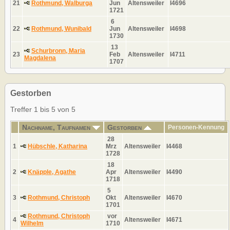
21
Rothmund, Walburga
Jun
Altensweiler
I4696
1721
6
22
Rothmund, Wunibald
Jun
Altensweiler
I4698
1730
13
Schurbronn, Maria
23
Feb
Altensweiler
I4711
Magdalena
1707
Gestorben
Treffer 1 bis 5 von 5
Nachname, Taufnamen
Gestorben
Personen-Kennung
28
1
Hübschle, Katharina
Mrz
Altensweiler
I4468
1728
18
2
Knäpple, Agathe
Apr
Altensweiler
I4490
1718
5
3
Rothmund, Christoph
Okt
Altensweiler
I4670
1701
Rothmund, Christoph
vor
4
Altensweiler
I4671
Wilhelm
1710