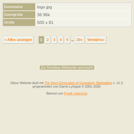
logo.jpg
Dateiname
36.96k
Dateigröße
500 x 81
Größe
» Alles anzeigen
1
2
3
4
5
...
20»
Vorwärts»
Zur Desktop-Webseite wechseln
Diese Website läuft mit
The Next Generation of Genealogy Sitebuilding
v. 12.3,
programmiert von Darrin Lythgoe © 2001-2026.
Betreut von
Frank Leiprecht
.