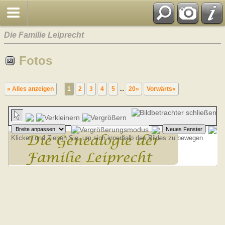
Die Familie Leiprecht
Fotos
» Alles anzeigen
1
2
3
4
5
...
20»
Vorwärts»