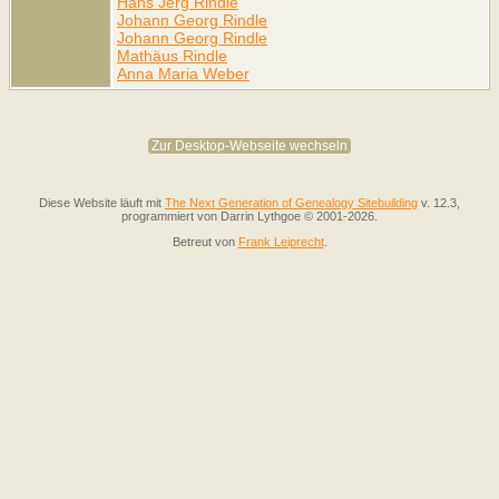
Hans Jerg Rindle
Johann Georg Rindle
Johann Georg Rindle
Mathäus Rindle
Anna Maria Weber
Zur Desktop-Webseite wechseln
Diese Website läuft mit
The Next Generation of Genealogy Sitebuilding
v. 12.3,
programmiert von Darrin Lythgoe © 2001-2026.
Betreut von
Frank Leiprecht
.