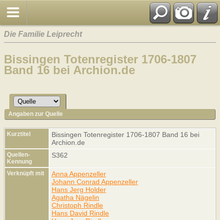
Die Familie Leiprecht
Bissingen Totenregister 1706-1807
Band 16 bei Archion.de
Angaben zur Quelle
Kurztitel
Bissingen Totenregister 1706-1807 Band 16 bei
Archion.de
Quellen-
S362
Kennung
Verknüpft mit
Anna Appenzeller
Johann Conrad Appenzeller
Hans Jerg Holder
Agatha Nägelin
Christoph Rindle
Hans David Rindle