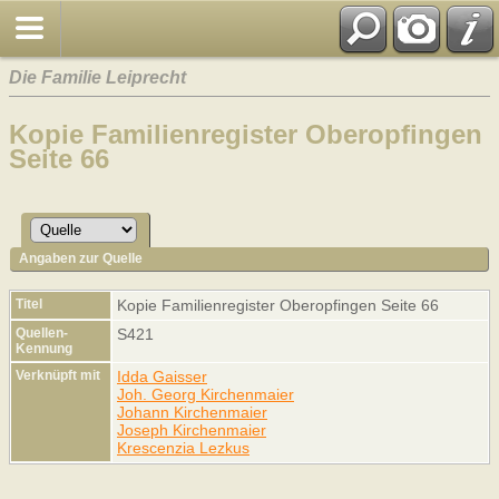
Die Familie Leiprecht
Kopie Familienregister Oberopfingen
Seite 66
Angaben zur Quelle
Titel
Kopie Familienregister Oberopfingen Seite 66
Quellen-
S421
Kennung
Verknüpft mit
Idda Gaisser
Joh. Georg Kirchenmaier
Johann Kirchenmaier
Joseph Kirchenmaier
Krescenzia Lezkus