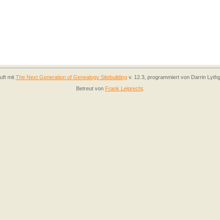
uft mit
The Next Generation of Genealogy Sitebuilding
v. 12.3, programmiert von Darrin Lyth
Betreut von
Frank Leiprecht
.