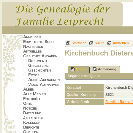
Anmelden
Erweiterte Suche
Startseite
Suche
Anmelden
Nachnamen
Aktuelles
Kirchenbuch Dieter
Gesuchte Angaben
Dokumente
Grabsteine
Quelle
Anmerkung
Geschichten
Fotos
Angaben zur Quelle
Audio-Aufnahmen
Video-Aufnahmen
Kurztitel
Kirchenbuch Di
Alben
Alle Medien
Quellen-Kennung
S621
Friedhöfe
Verknüpft mit
Familie: Baltha
Orte
Notizen
Daten und
Jahrestage
Kalender
Berichte
Quellen