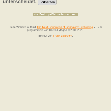
unterscheidet.
Zur Desktop-Webseite wechseln
Diese Website läuft mit
The Next Generation of Genealogy Sitebuilding
v. 12.3,
programmiert von Darrin Lythgoe © 2001-2026.
Betreut von
Frank Leiprecht
.