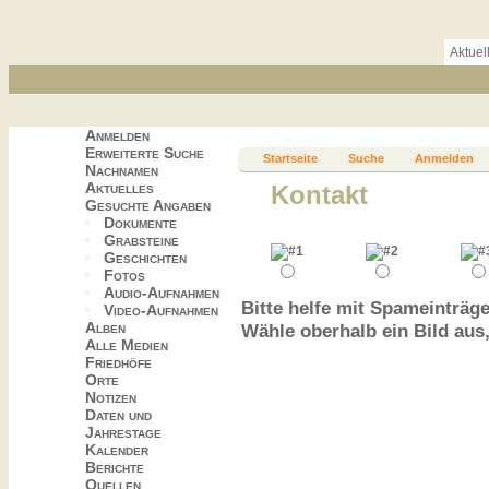
Aktuel
Anmelden
Erweiterte Suche
Startseite
Suche
Anmelden
Nachnamen
Aktuelles
Kontakt
Gesuchte Angaben
Dokumente
Grabsteine
Geschichten
Fotos
Audio-Aufnahmen
Bitte helfe mit Spameinträge
Video-Aufnahmen
Alben
Wähle oberhalb ein Bild aus
Alle Medien
Friedhöfe
Orte
Notizen
Daten und
Jahrestage
Kalender
Berichte
Quellen