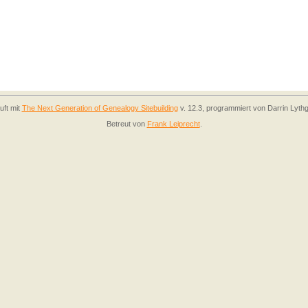
uft mit
The Next Generation of Genealogy Sitebuilding
v. 12.3, programmiert von Darrin Lyth
Betreut von
Frank Leiprecht
.