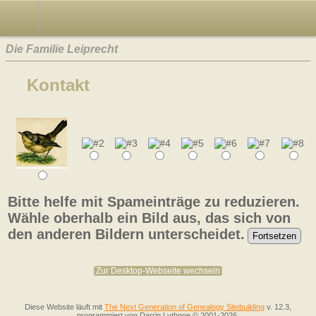
Die Familie Leiprecht
Kontakt
Bitte helfe mit Spameinträge zu reduzieren.
Wähle oberhalb ein Bild aus, das sich von
den anderen Bildern unterscheidet.
Zur Desktop-Webseite wechseln
Diese Website läuft mit
The Next Generation of Genealogy Sitebuilding
v. 12.3,
programmiert von Darrin Lythgoe © 2001-2026.