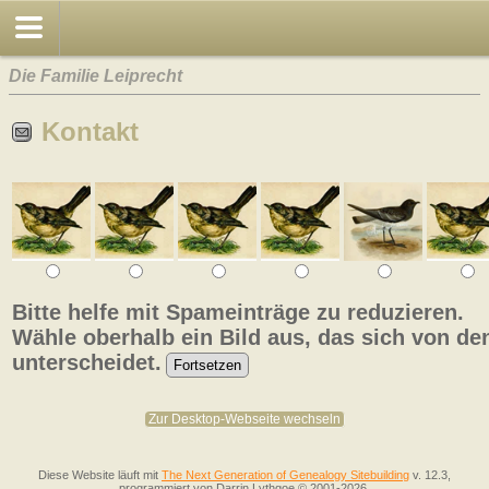
Die Familie Leiprecht
Kontakt
Bitte helfe mit Spameinträge zu reduzieren.
Wähle oberhalb ein Bild aus, das sich von de
unterscheidet.
Zur Desktop-Webseite wechseln
Diese Website läuft mit
The Next Generation of Genealogy Sitebuilding
v. 12.3,
programmiert von Darrin Lythgoe © 2001-2026.