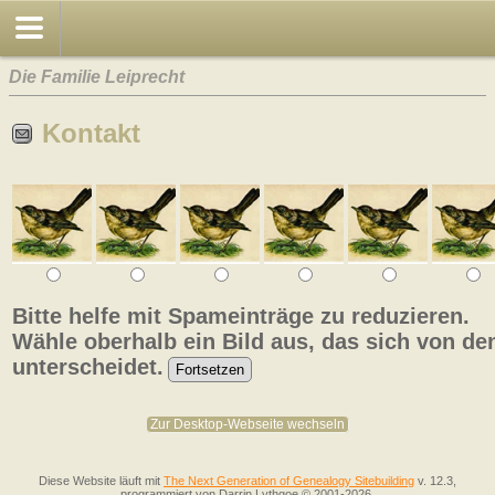
Die Familie Leiprecht
Kontakt
Bitte helfe mit Spameinträge zu reduzieren.
Wähle oberhalb ein Bild aus, das sich von de
unterscheidet.
Zur Desktop-Webseite wechseln
Diese Website läuft mit
The Next Generation of Genealogy Sitebuilding
v. 12.3,
programmiert von Darrin Lythgoe © 2001-2026.