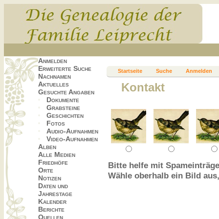
Anmelden
Erweiterte Suche
Startseite
Suche
Anmelden
Nachnamen
Aktuelles
Kontakt
Gesuchte Angaben
Dokumente
Grabsteine
Geschichten
Fotos
Audio-Aufnahmen
Video-Aufnahmen
Alben
Alle Medien
Friedhöfe
Bitte helfe mit Spameinträge
Orte
Wähle oberhalb ein Bild aus
Notizen
Daten und
Jahrestage
Kalender
Berichte
Quellen