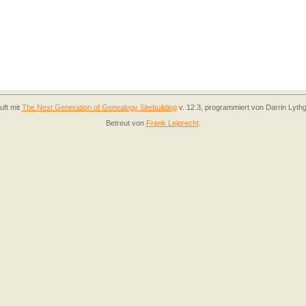
uft mit
The Next Generation of Genealogy Sitebuilding
v. 12.3, programmiert von Darrin Lyth
Betreut von
Frank Leiprecht
.