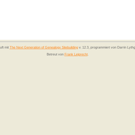
uft mit
The Next Generation of Genealogy Sitebuilding
v. 12.3, programmiert von Darrin Lyth
Betreut von
Frank Leiprecht
.