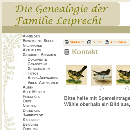
Anmelden
Erweiterte Suche
Startseite
Suche
Anmelden
Nachnamen
Aktuelles
Kontakt
Gesuchte Angaben
Dokumente
Grabsteine
Geschichten
Fotos
Audio-Aufnahmen
Video-Aufnahmen
Alben
Alle Medien
Friedhöfe
Bitte helfe mit Spameinträge
Orte
Wähle oberhalb ein Bild aus
Notizen
Daten und
Jahrestage
Kalender
Berichte
Quellen