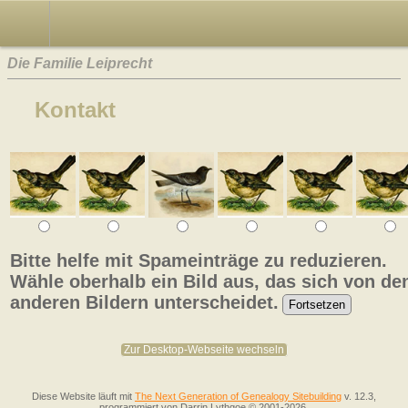
Die Familie Leiprecht
Kontakt
Bitte helfe mit Spameinträge zu reduzieren.
Wähle oberhalb ein Bild aus, das sich von de
anderen Bildern unterscheidet.
Zur Desktop-Webseite wechseln
Diese Website läuft mit
The Next Generation of Genealogy Sitebuilding
v. 12.3,
programmiert von Darrin Lythgoe © 2001-2026.