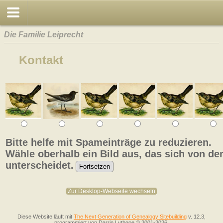
Die Familie Leiprecht
Kontakt
Bitte helfe mit Spameinträge zu reduzieren.
Wähle oberhalb ein Bild aus, das sich von de
unterscheidet.
Zur Desktop-Webseite wechseln
Diese Website läuft mit
The Next Generation of Genealogy Sitebuilding
v. 12.3,
programmiert von Darrin Lythgoe © 2001-2026.