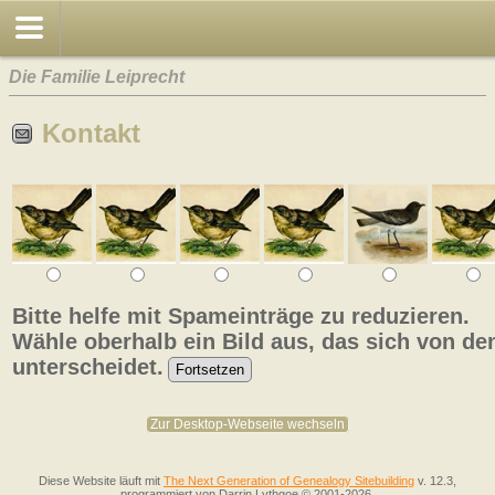
Die Familie Leiprecht
Kontakt
Bitte helfe mit Spameinträge zu reduzieren.
Wähle oberhalb ein Bild aus, das sich von de
unterscheidet.
Zur Desktop-Webseite wechseln
Diese Website läuft mit
The Next Generation of Genealogy Sitebuilding
v. 12.3,
programmiert von Darrin Lythgoe © 2001-2026.